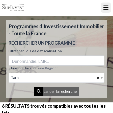
Ouvr
Programmes d'Investissement Immobilier
- Toute la France
RECHERCHER UN PROGRAMME
Filtrer par
Lois de défiscalisation :
Choisir un lieu :
ou une
Région :
Tarn
×
Lancer la recherche
6 RÉSULTATS
trouvés compatibles avec
toutes les