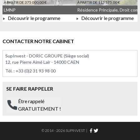
À PARTIR DE 375 000,00 €
À PARTIR DE 113 575,00 €
LMNP
Découvrir le programme
Découvrir le programme
À PARTIR DE 375 000,00 €
À PARTIR DE 113 575,00 
CONTACTER NOTRE CABINET
SupInvest - DORIC GROUPE (Siège social)
12, rue Pierre Aimé Lair - 14000 CAEN
Tél. :
+33 (0)2 31 93 98 00
SE FAIRE RAPPELER
Être rappelé
GRATUITEMENT !
© 2014 - 2026 SUPINVEST
|