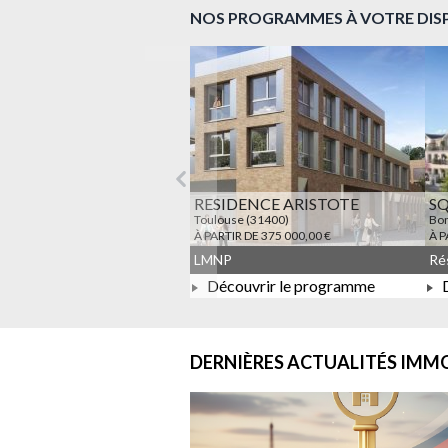
NOS PROGRAMMES À VOTRE DIS
Précédent
RESIDENCE ARISTOTE
S
Toulouse (31400)
Bon
À PARTIR DE 375 000,00 €
À P
LMNP
Découvrir le programme
D
À PARTIR DE 375 000,00 €
DERNIÈRES ACTUALITÉS
IMMO