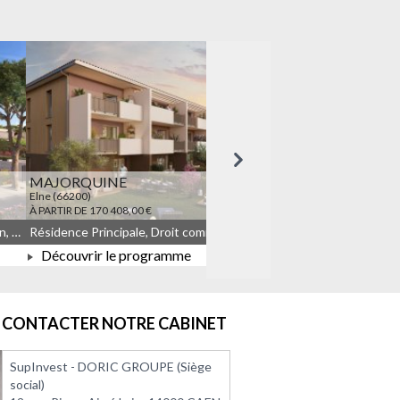
Suivant
MAJORQUINE
LES TEMPORELLES Q
Elne (66200)
Quincy-sous-Sénart (91480)
À PARTIR DE 170 408,00 €
À PARTIR DE 164 908,00 €
Résidence Principale, Droit commun, Meublé non géré, JEANBRUN
Résidence Principale, Droit commun, Meublé non géré, JEANBRUN, LLI, LLI_JEANBRUN
Découvrir le programme
Découvrir le progra
À PARTIR DE 170 408,00 €
À PARTIR DE 164 908
CONTACTER NOTRE CABINET
SupInvest - DORIC GROUPE (Siège
social)