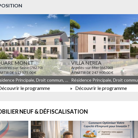
POSITION
QUARE MONET
VILLA NEREA
nières-sur-Seine (78270)
Argelès-sur-Mer (66700)
ARTIR DE 113 575,00 €
À PARTIR DE 247 900,00 €
Résidence Principale, Droit commun, Meublé non géré, JEANBRUN, LLI, LLI_JEANBRUN
écouvrir le programme
Découvrir le programme
À PARTIR DE 113 575,00 €
À PARTIR DE 247 900,00 €
BILIER NEUF & DÉFISCALISATION