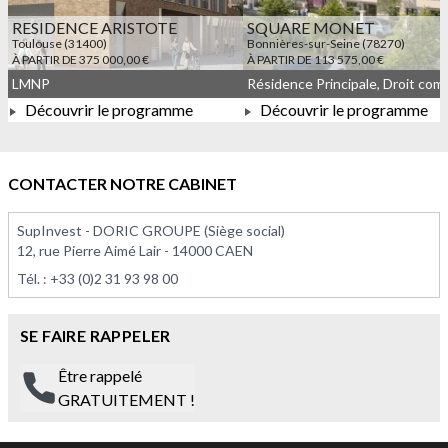
RESIDENCE ARISTOTE
SQUARE MONET
Toulouse (31400)
Bonnières-sur-Seine (78270)
À PARTIR DE 375 000,00 €
À PARTIR DE 113 575,00 €
LMNP
Découvrir le programme
Découvrir le programme
À PARTIR DE 375 000,00 €
À PARTIR DE 113 575,00 
CONTACTER NOTRE CABINET
SupInvest - DORIC GROUPE (Siège social)
12, rue Pierre Aimé Lair - 14000 CAEN
Tél. :
+33 (0)2 31 93 98 00
SE FAIRE RAPPELER
Être rappelé
GRATUITEMENT !