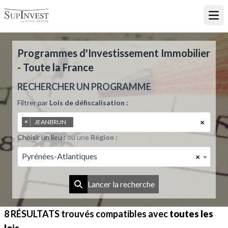
Ouvr
Programmes d'Investissement Immobilier
- Toute la France
RECHERCHER UN PROGRAMME
Filtrer par
Lois de défiscalisation :
×
×
JEANBRUN
Choisir un lieu :
ou une
Région :
Pyrénées-Atlantiques
×
Lancer la recherche
8 RÉSULTATS
trouvés compatibles avec
toutes les