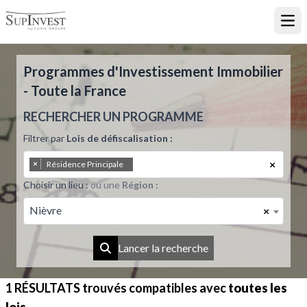
Ouvr
Programmes d'Investissement Immobilier
- Toute la France
RECHERCHER UN PROGRAMME
Filtrer par
Lois de défiscalisation :
×
×
Résidence Principale
Choisir un lieu :
ou une
Région :
Nièvre
×
Lancer la recherche
1 RÉSULTATS
trouvés compatibles avec
toutes les