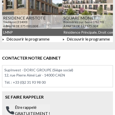
RESIDENCE ARISTOTE
SQUARE MONET
Toulouse (31400)
Bonnières-sur-Seine (78270)
À PARTIR DE 375 000,00 €
À PARTIR DE 113 575,00 €
LMNP
Découvrir le programme
Découvrir le programme
À PARTIR DE 375 000,00 €
À PARTIR DE 113 575,00 
CONTACTER NOTRE CABINET
SupInvest - DORIC GROUPE (Siège social)
12, rue Pierre Aimé Lair - 14000 CAEN
Tél. :
+33 (0)2 31 93 98 00
SE FAIRE RAPPELER
Être rappelé
GRATUITEMENT !