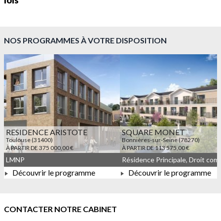
lois
NOS PROGRAMMES À VOTRE DISPOSITION
RESIDENCE ARISTOTE
SQUARE MONET
Toulouse (31400)
Bonnières-sur-Seine (78270)
À PARTIR DE 375 000,00 €
À PARTIR DE 113 575,00 €
LMNP
Découvrir le programme
Découvrir le programme
À PARTIR DE 375 000,00 €
À PARTIR DE 113 575,00 
CONTACTER NOTRE CABINET