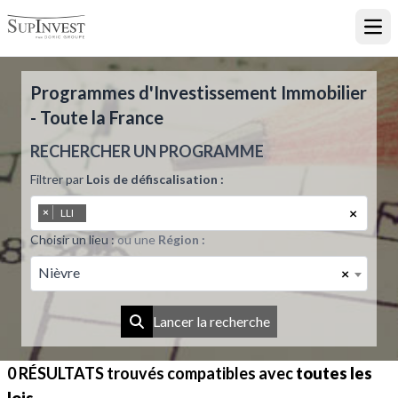
Ouvr
Programmes d'Investissement Immobilier
- Toute la France
RECHERCHER UN PROGRAMME
Filtrer par
Lois de défiscalisation :
×
×
LLI
Choisir un lieu :
ou une
Région :
Nièvre
×
Lancer la recherche
0 RÉSULTATS
trouvés compatibles avec
toutes les