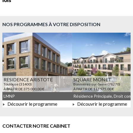
lois
NOS PROGRAMMES À VOTRE DISPOSITION
RESIDENCE ARISTOTE
SQUARE MONET
Toulouse (31400)
Bonnières-sur-Seine (78270)
À PARTIR DE 375 000,00 €
À PARTIR DE 113 575,00 €
LMNP
Découvrir le programme
Découvrir le programme
À PARTIR DE 375 000,00 €
À PARTIR DE 113 575,00 
CONTACTER NOTRE CABINET