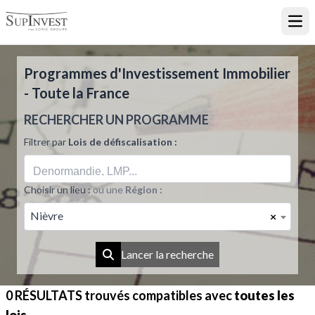
Ouvr
Programmes d'Investissement Immobilier
- Toute la France
RECHERCHER UN PROGRAMME
Filtrer par
Lois de défiscalisation :
Choisir un lieu :
ou une
Région :
Nièvre
×
Lancer la recherche
0 RÉSULTATS
trouvés compatibles avec
toutes les