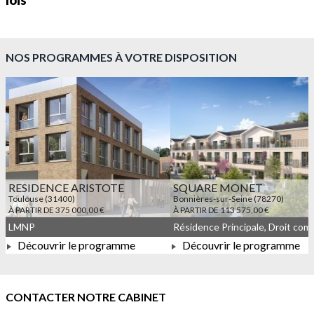
lois
NOS PROGRAMMES À VOTRE DISPOSITION
RESIDENCE ARISTOTE
SQUARE MONET
Toulouse (31400)
Bonnières-sur-Seine (78270)
À PARTIR DE 375 000,00 €
À PARTIR DE 113 575,00 €
LMNP
Découvrir le programme
Découvrir le programme
À PARTIR DE 375 000,00 €
À PARTIR DE 113 575,00 
CONTACTER NOTRE CABINET