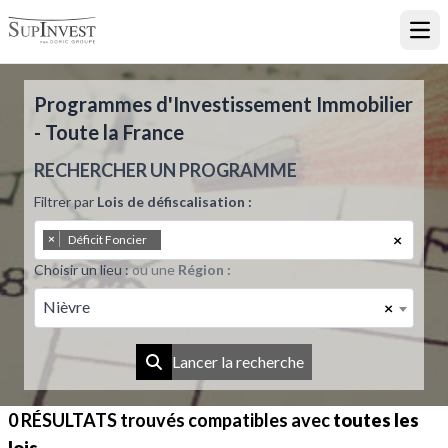
Ouvr
Programmes d'Investissement Immobilier
- Toute la France
RECHERCHER UN PROGRAMME
Filtrer par
Lois de défiscalisation :
×
×
Déficit Foncier
Choisir un lieu :
ou une
Région :
Nièvre
×
Lancer la recherche
0 RÉSULTATS
trouvés compatibles avec
toutes les