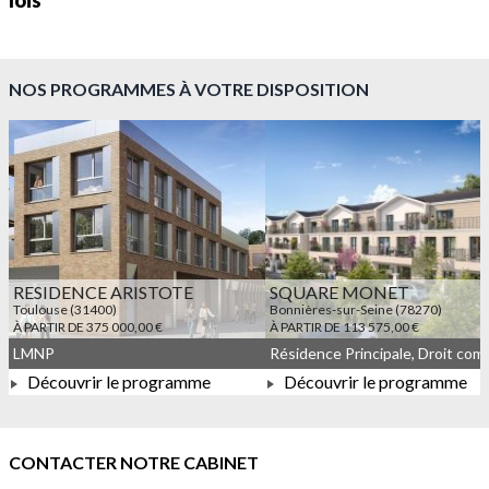
lois
NOS PROGRAMMES À VOTRE DISPOSITION
RESIDENCE ARISTOTE
SQUARE MONET
Toulouse (31400)
Bonnières-sur-Seine (78270)
À PARTIR DE 375 000,00 €
À PARTIR DE 113 575,00 €
LMNP
Découvrir le programme
Découvrir le programme
À PARTIR DE 375 000,00 €
À PARTIR DE 113 575,00 
CONTACTER NOTRE CABINET