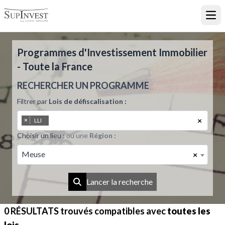
Ouvr
Programmes d'Investissement Immobilier
- Toute la France
RECHERCHER UN PROGRAMME
Filtrer par
Lois de défiscalisation :
×
×
LLI
Choisir un lieu :
ou une
Région :
Meuse
×
Lancer la recherche
0 RÉSULTATS
trouvés compatibles avec
toutes les