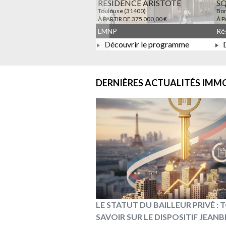
RESIDENCE ARISTOTE
S
Toulouse (31400)
Bon
À PARTIR DE 375 000,00 €
À P
LMNP
Découvrir le programme
D
À PARTIR DE 375 000,00 €
DERNIÈRES ACTUALITÉS
IMMO
LE STATUT DU BAILLEUR PRIVÉ :
SAVOIR SUR LE DISPOSITIF JEAN