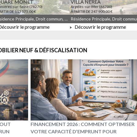
QUARE MONET
VILLA NEREA
nières-sur-Seine (78270)
Argelès-sur-Mer (66700)
ARTIR DE 113 575,00 €
À PARTIR DE 247 900,00 €
Résidence Principale, Droit commun, Meublé non géré, JEANBRUN, LLI, LLI_JEANBRUN
écouvrir le programme
Découvrir le programme
À PARTIR DE 113 575,00 €
À PARTIR DE 247 900,00 €
BILIER NEUF & DÉFISCALISATION
 TOUT
FINANCEMENT 2026 : COMMENT OPTIMISER
BRUN
VOTRE CAPACITÉ D’EMPRUNT POUR