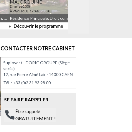
MAJORQUINE
LES TEMPORELLES Q
Elne (66200)
Quincy-sous-Sénart (91480)
À PARTIR DE 170 408,00 €
À PARTIR DE 164 908,00 €
Résidence Principale, Droit commun, Meublé non géré, JEANBRUN
Résidence Principale, Droit commun, Meublé non géré, JEANBRUN, LLI, LLI_JEANBRUN
Découvrir le programme
Découvrir le progra
À PARTIR DE 170 408,00 €
À PARTIR DE 164 908
CONTACTER NOTRE CABINET
SupInvest - DORIC GROUPE (Siège
social)
12, rue Pierre Aimé Lair - 14000 CAEN
Tél. :
+33 (0)2 31 93 98 00
SE FAIRE RAPPELER
Être rappelé
GRATUITEMENT !