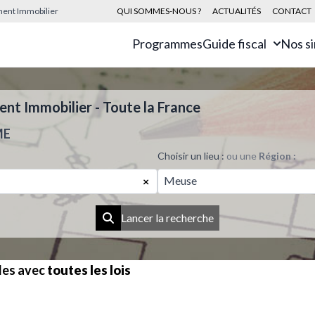
sement Immobilier
QUI SOMMES-NOUS ?
ACTUALITÉS
CONTACT
Programmes
Guide fiscal
Nos s
t Immobilier - Toute la France
ME
Choisir un lieu :
ou une
Région :
Meuse
×
Lancer la recherche
les avec
toutes les lois