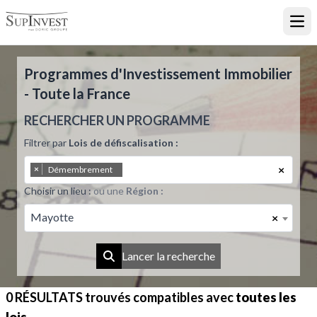
Ouvr
Programmes d'Investissement Immobilier
- Toute la France
RECHERCHER UN PROGRAMME
Filtrer par
Lois de défiscalisation :
×
×
Démembrement
Choisir un lieu :
ou une
Région :
Mayotte
×
Lancer la recherche
0 RÉSULTATS
trouvés compatibles avec
toutes les