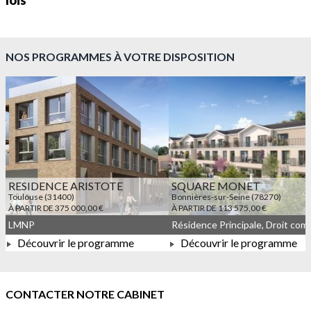
lois
NOS PROGRAMMES À VOTRE DISPOSITION
RESIDENCE ARISTOTE
SQUARE MONET
Toulouse (31400)
Bonnières-sur-Seine (78270)
À PARTIR DE 375 000,00 €
À PARTIR DE 113 575,00 €
LMNP
Découvrir le programme
Découvrir le programme
À PARTIR DE 375 000,00 €
À PARTIR DE 113 575,00 
CONTACTER NOTRE CABINET