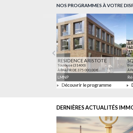
NOS PROGRAMMES À VOTRE DIS
Précédent
RESIDENCE ARISTOTE
S
Toulouse (31400)
Bon
À PARTIR DE 375 000,00 €
À P
LMNP
Découvrir le programme
D
À PARTIR DE 375 000,00 €
DERNIÈRES ACTUALITÉS
IMMO