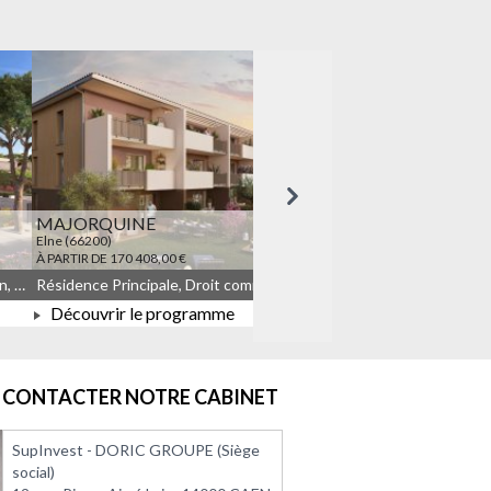
Suivant
MAJORQUINE
LES TEMPORELLES Q
Elne (66200)
Quincy-sous-Sénart (91480)
À PARTIR DE 170 408,00 €
À PARTIR DE 164 908,00 €
Résidence Principale, Droit commun, Meublé non géré, JEANBRUN
Résidence Principale, Droit commun, Meublé non géré, JEANBRUN, LLI, LLI_JEANBRUN
Découvrir le programme
Découvrir le progra
À PARTIR DE 170 408,00 €
À PARTIR DE 164 908
CONTACTER NOTRE CABINET
SupInvest - DORIC GROUPE (Siège
social)