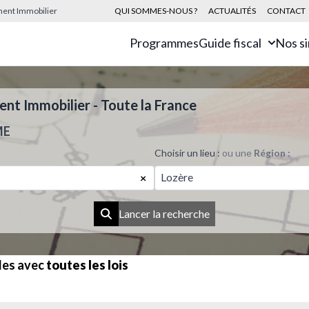
sement Immobilier
QUI SOMMES-NOUS ?
ACTUALITÉS
CONTACT
Programmes
Guide fiscal
Nos s
t Immobilier - Toute la France
ME
Choisir un lieu :
ou une
Région :
Lozère
×
Lancer la recherche
les avec
toutes les lois