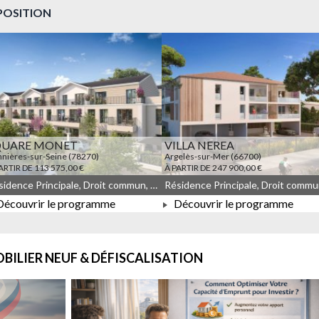
POSITION
QUARE MONET
VILLA NEREA
nières-sur-Seine (78270)
Argelès-sur-Mer (66700)
ARTIR DE 113 575,00 €
À PARTIR DE 247 900,00 €
Résidence Principale, Droit commun, Meublé non géré, JEANBRUN, LLI, LLI_JEANBRUN
écouvrir le programme
Découvrir le programme
À PARTIR DE 113 575,00 €
À PARTIR DE 247 900,00 €
BILIER NEUF & DÉFISCALISATION