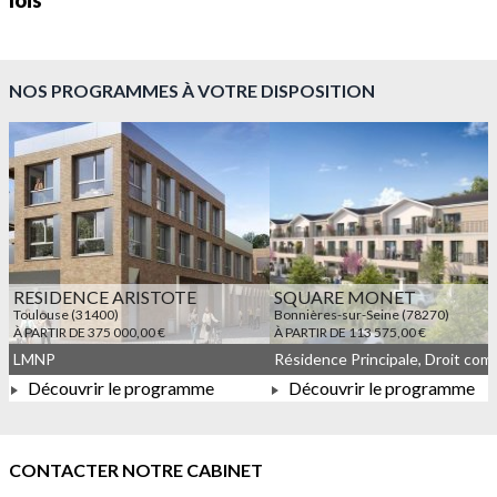
lois
NOS PROGRAMMES À VOTRE DISPOSITION
RESIDENCE ARISTOTE
SQUARE MONET
Toulouse (31400)
Bonnières-sur-Seine (78270)
À PARTIR DE 375 000,00 €
À PARTIR DE 113 575,00 €
LMNP
Découvrir le programme
Découvrir le programme
À PARTIR DE 375 000,00 €
À PARTIR DE 113 575,00 
CONTACTER NOTRE CABINET