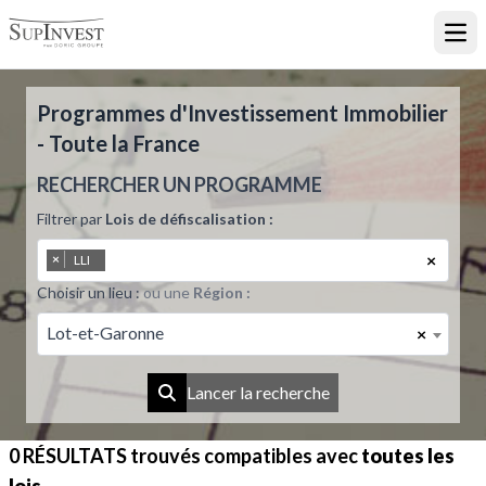
Ouvr
Programmes d'Investissement Immobilier
- Toute la France
RECHERCHER UN PROGRAMME
Filtrer par
Lois de défiscalisation :
×
×
LLI
Choisir un lieu :
ou une
Région :
Lot-et-Garonne
×
Lancer la recherche
0 RÉSULTATS
trouvés compatibles avec
toutes les