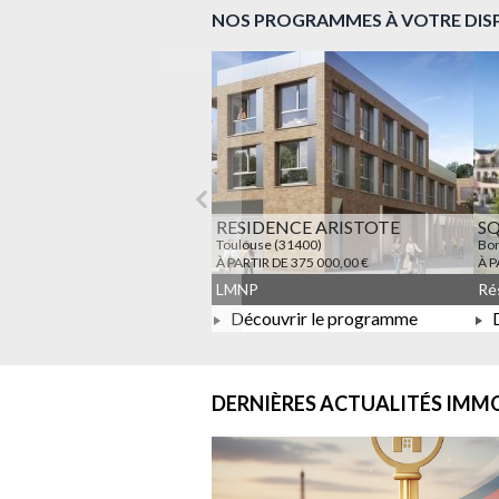
NOS PROGRAMMES À VOTRE DIS
Précédent
RESIDENCE ARISTOTE
S
Toulouse (31400)
Bon
À PARTIR DE 375 000,00 €
À P
LMNP
Découvrir le programme
D
À PARTIR DE 375 000,00 €
DERNIÈRES ACTUALITÉS
IMMO