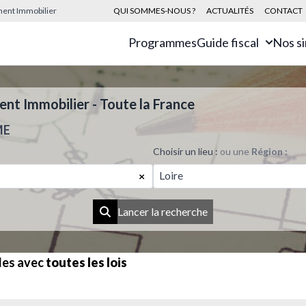
sement Immobilier
QUI SOMMES-NOUS ?
ACTUALITÉS
CONTACT
Programmes
Guide fiscal
Nos s
t Immobilier - Toute la France
ME
Choisir un lieu :
ou une
Région :
Loire
×
Lancer la recherche
les avec
toutes les lois