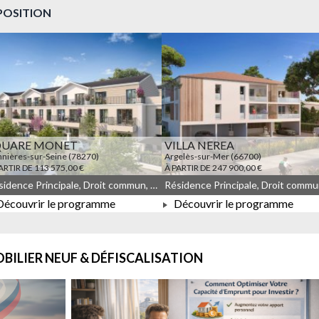
POSITION
QUARE MONET
VILLA NEREA
nières-sur-Seine (78270)
Argelès-sur-Mer (66700)
ARTIR DE 113 575,00 €
À PARTIR DE 247 900,00 €
Résidence Principale, Droit commun, Meublé non géré, JEANBRUN, LLI, LLI_JEANBRUN
écouvrir le programme
Découvrir le programme
À PARTIR DE 113 575,00 €
À PARTIR DE 247 900,00 €
BILIER NEUF & DÉFISCALISATION