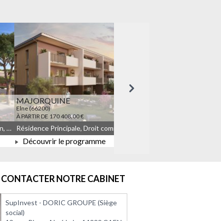
Suivant
MAJORQUINE
LES TEMPORELLES Q
Elne (66200)
Quincy-sous-Sénart (91480)
À PARTIR DE 170 408,00 €
À PARTIR DE 164 908,00 €
Résidence Principale, Droit commun, Meublé non géré, JEANBRUN
Résidence Principale, Droit commun, Meublé non géré, JEANBRUN, LLI, LLI_JEANBRUN
Découvrir le programme
Découvrir le progra
À PARTIR DE 170 408,00 €
À PARTIR DE 164 908
CONTACTER NOTRE CABINET
SupInvest - DORIC GROUPE (Siège
social)