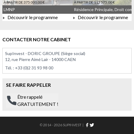
À PARTIR DE 375 000,00 €
À PARTIR DE 113 575,00 €
LMNP
Découvrir le programme
Découvrir le programme
À PARTIR DE 375 000,00 €
À PARTIR DE 113 575,00 
CONTACTER NOTRE CABINET
SupInvest - DORIC GROUPE (Siège social)
12, rue Pierre Aimé Lair - 14000 CAEN
Tél. :
+33 (0)2 31 93 98 00
SE FAIRE RAPPELER
Être rappelé
GRATUITEMENT !
© 2014 - 2026 SUPINVEST
|