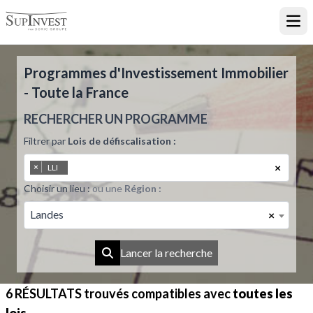
Ouvr
Programmes d'Investissement Immobilier
- Toute la France
RECHERCHER UN PROGRAMME
Filtrer par
Lois de défiscalisation :
×
×
LLI
Choisir un lieu :
ou une
Région :
Landes
×
Lancer la recherche
6 RÉSULTATS
trouvés compatibles avec
toutes les