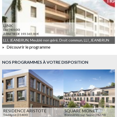
LINK
Dax (40100)
À PARTIR DE 193 365,00 €
LLI, JEANBRUN, Meublé non géré, Droit commun, LLI_JEANBRUN
Découvrir le programme
À PARTIR DE 193 365,00 €
NOS PROGRAMMES À VOTRE DISPOSITION
RESIDENCE ARISTOTE
SQUARE MONET
Toulouse (31400)
Bonnières-sur-Seine (78270)