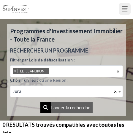
Ouvr
Programmes d'Investissement Immobilier
- Toute la France
RECHERCHER UN PROGRAMME
Filtrer par
Lois de défiscalisation :
×
×
LLI_JEANBRUN
Choisir un lieu :
ou une
Région :
Jura
×
Lancer la recherche
0 RÉSULTATS
trouvés compatibles avec
toutes les