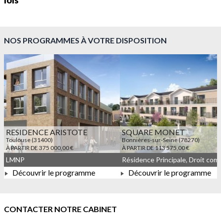
lois
NOS PROGRAMMES À VOTRE DISPOSITION
RESIDENCE ARISTOTE
SQUARE MONET
Toulouse (31400)
Bonnières-sur-Seine (78270)
À PARTIR DE 375 000,00 €
À PARTIR DE 113 575,00 €
LMNP
Découvrir le programme
Découvrir le programme
À PARTIR DE 375 000,00 €
À PARTIR DE 113 575,00 
CONTACTER NOTRE CABINET