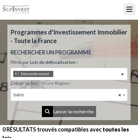
Ouvr
Programmes d'Investissement Immobilier
- Toute la France
RECHERCHER UN PROGRAMME
Filtrer par
Lois de défiscalisation :
×
×
Démembrement
Choisir un lieu :
ou une
Région :
Isère
×
Lancer la recherche
0 RÉSULTATS
trouvés compatibles avec
toutes les