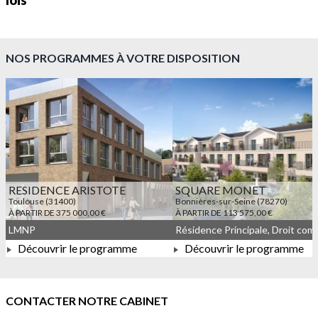
lois
NOS PROGRAMMES À VOTRE DISPOSITION
RESIDENCE ARISTOTE
SQUARE MONET
Toulouse (31400)
Bonnières-sur-Seine (78270)
À PARTIR DE 375 000,00 €
À PARTIR DE 113 575,00 €
LMNP
Découvrir le programme
Découvrir le programme
À PARTIR DE 375 000,00 €
À PARTIR DE 113 575,00 
CONTACTER NOTRE CABINET