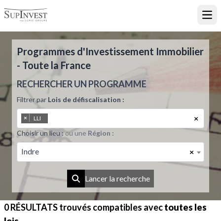
Ouvr
Programmes d'Investissement Immobilier
- Toute la France
RECHERCHER UN PROGRAMME
Filtrer par
Lois de défiscalisation :
×
×
LLI
Choisir un lieu :
ou une
Région :
Indre
×
Lancer la recherche
0 RÉSULTATS
trouvés compatibles avec
toutes les