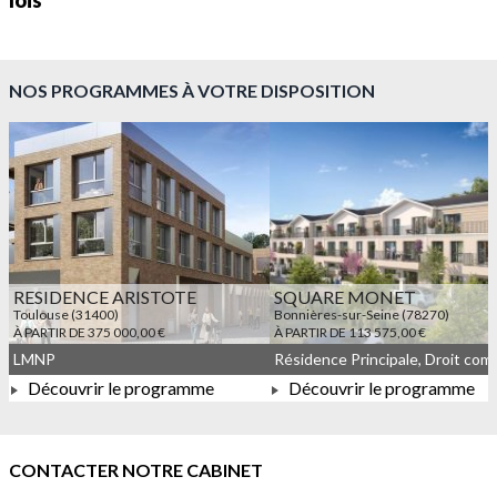
lois
NOS PROGRAMMES À VOTRE DISPOSITION
RESIDENCE ARISTOTE
SQUARE MONET
Toulouse (31400)
Bonnières-sur-Seine (78270)
À PARTIR DE 375 000,00 €
À PARTIR DE 113 575,00 €
LMNP
Découvrir le programme
Découvrir le programme
À PARTIR DE 375 000,00 €
À PARTIR DE 113 575,00 
CONTACTER NOTRE CABINET