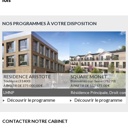
lois
NOS PROGRAMMES À VOTRE DISPOSITION
RESIDENCE ARISTOTE
SQUARE MONET
Toulouse (31400)
Bonnières-sur-Seine (78270)
À PARTIR DE 375 000,00 €
À PARTIR DE 113 575,00 €
LMNP
Découvrir le programme
Découvrir le programme
À PARTIR DE 375 000,00 €
À PARTIR DE 113 575,00 
CONTACTER NOTRE CABINET