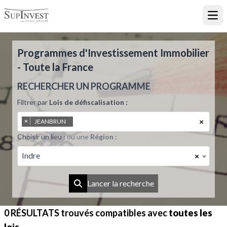
Ouvr
Programmes d'Investissement Immobilier
- Toute la France
RECHERCHER UN PROGRAMME
Filtrer par
Lois de défiscalisation :
×
×
JEANBRUN
Choisir un lieu :
ou une
Région :
Indre
×
Lancer la recherche
0 RÉSULTATS
trouvés compatibles avec
toutes les