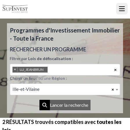
Ouvr
Programmes d'Investissement Immobilier
- Toute la France
RECHERCHER UN PROGRAMME
Filtrer par
Lois de défiscalisation :
×
×
LLI_JEANBRUN
Choisir un lieu :
ou une
Région :
Ille-et-Vilaine
×
Lancer la recherche
2 RÉSULTATS
trouvés compatibles avec
toutes les