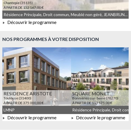
Chantepie (35135)
À PARTIR DE 152 167,00 €
Résidence Principale, Droit commun, Meublé non géré, JEANBRUN, LLI, LLI_JEANBRUN
Découvrir le programme
À PARTIR DE 152 167,00 €
NOS PROGRAMMES À VOTRE DISPOSITION
RESIDENCE ARISTOTE
SQUARE MONET
Toulouse (31400)
Bonnières-sur-Seine (78270)
À PARTIR DE 375 000,00 €
À PARTIR DE 113 575,00 €
LMNP
Découvrir le programme
Découvrir le programme