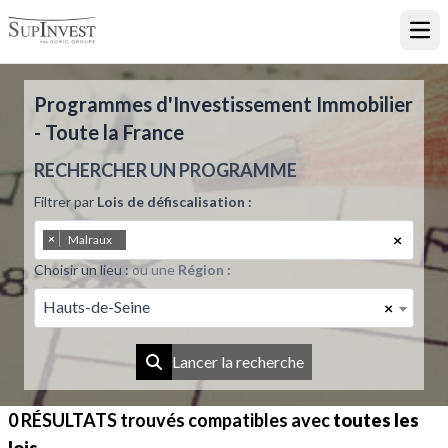
Ouvr
Programmes d'Investissement Immobilier
- Toute la France
RECHERCHER UN PROGRAMME
Filtrer par
Lois de défiscalisation :
×
×
Malraux
Choisir un lieu :
ou une
Région :
Hauts-de-Seine
×
Lancer la recherche
0 RÉSULTATS
trouvés compatibles avec
toutes les