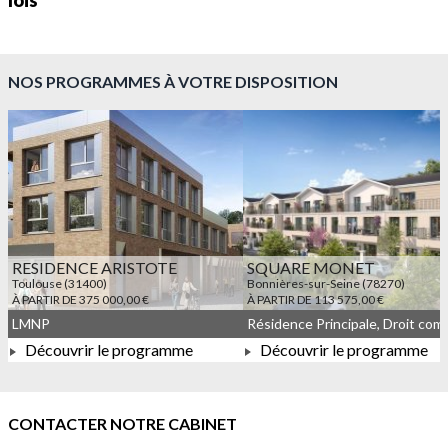
lois
NOS PROGRAMMES À VOTRE DISPOSITION
RESIDENCE ARISTOTE
SQUARE MONET
Toulouse (31400)
Bonnières-sur-Seine (78270)
À PARTIR DE 375 000,00 €
À PARTIR DE 113 575,00 €
LMNP
Découvrir le programme
Découvrir le programme
À PARTIR DE 375 000,00 €
À PARTIR DE 113 575,00 
CONTACTER NOTRE CABINET