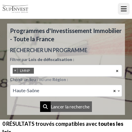
Ouvr
Programmes d'Investissement Immobilier
- Toute la France
RECHERCHER UN PROGRAMME
Filtrer par
Lois de défiscalisation :
×
×
LMNP
Choisir un lieu :
ou une
Région :
Haute-Saône
×
Lancer la recherche
0 RÉSULTATS
trouvés compatibles avec
toutes les