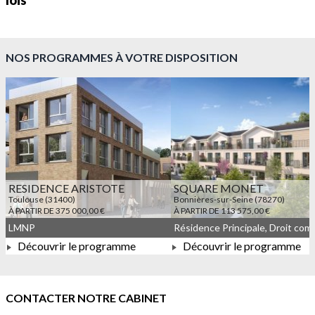
lois
NOS PROGRAMMES À VOTRE DISPOSITION
RESIDENCE ARISTOTE
SQUARE MONET
Toulouse (31400)
Bonnières-sur-Seine (78270)
À PARTIR DE 375 000,00 €
À PARTIR DE 113 575,00 €
LMNP
Découvrir le programme
Découvrir le programme
À PARTIR DE 375 000,00 €
À PARTIR DE 113 575,00 
CONTACTER NOTRE CABINET