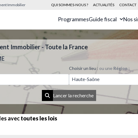
sement Immobilier
QUI SOMMES-NOUS ?
ACTUALITÉS
CONTACT
Programmes
Guide fiscal
Nos s
t Immobilier - Toute la France
ME
Choisir un lieu :
ou une
Région :
Haute-Saône
Lancer la recherche
les avec
toutes les lois