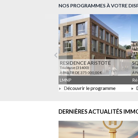
NOS PROGRAMMES À VOTRE DIS
Précédent
RESIDENCE ARISTOTE
S
Toulouse (31400)
Bon
À PARTIR DE 375 000,00 €
À P
LMNP
Découvrir le programme
D
À PARTIR DE 375 000,00 €
DERNIÈRES ACTUALITÉS
IMMO