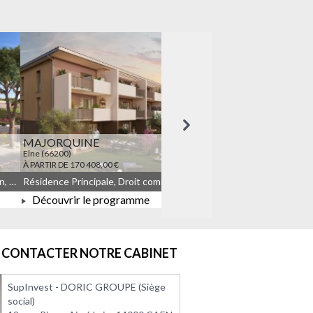
Suivant
MAJORQUINE
LES TEMPORELLES Q
Elne (66200)
Quincy-sous-Sénart (91480)
À PARTIR DE 170 408,00 €
À PARTIR DE 164 908,00 €
Résidence Principale, Droit commun, Meublé non géré, JEANBRUN
Résidence Principale, Droit commun, Meublé non géré, JEANBRUN, LLI, LLI_JEANBRUN
Découvrir le programme
Découvrir le progra
À PARTIR DE 170 408,00 €
À PARTIR DE 164 908
CONTACTER NOTRE CABINET
SupInvest - DORIC GROUPE (Siège
social)