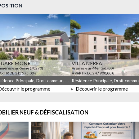
POSITION
QUARE MONET
VILLA NEREA
nières-sur-Seine (78270)
Argelès-sur-Mer (66700)
ARTIR DE 113 575,00 €
À PARTIR DE 247 900,00 €
Résidence Principale, Droit commun, Meublé non géré, JEANBRUN, LLI, LLI_JEANBRUN
écouvrir le programme
Découvrir le programme
À PARTIR DE 113 575,00 €
À PARTIR DE 247 900,00 €
BILIER NEUF & DÉFISCALISATION