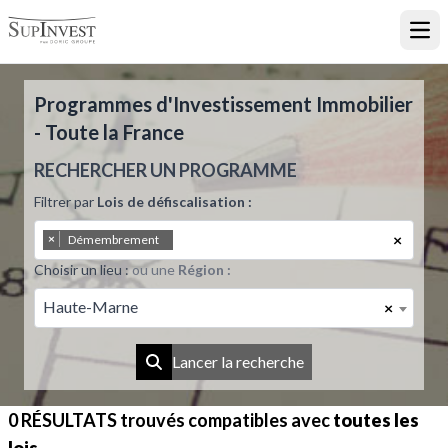
Ouvr
Programmes d'Investissement Immobilier
- Toute la France
RECHERCHER UN PROGRAMME
Filtrer par
Lois de défiscalisation :
×
×
Démembrement
Choisir un lieu :
ou une
Région :
Haute-Marne
×
Lancer la recherche
0 RÉSULTATS
trouvés compatibles avec
toutes les