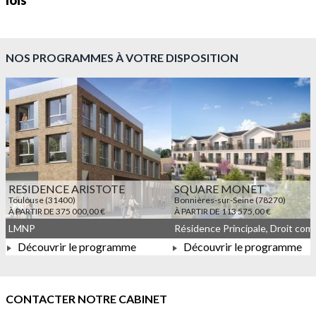
lois
NOS PROGRAMMES À VOTRE DISPOSITION
RESIDENCE ARISTOTE
SQUARE MONET
Toulouse (31400)
Bonnières-sur-Seine (78270)
À PARTIR DE 375 000,00 €
À PARTIR DE 113 575,00 €
LMNP
Découvrir le programme
Découvrir le programme
À PARTIR DE 375 000,00 €
À PARTIR DE 113 575,00 
CONTACTER NOTRE CABINET