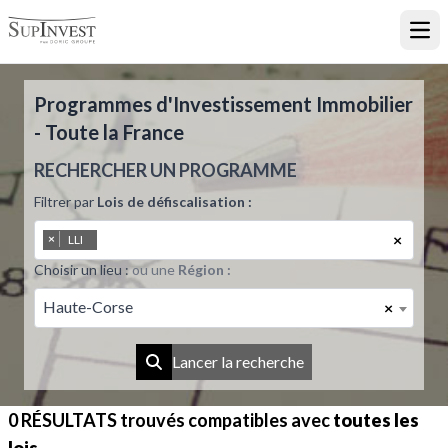
Ouvr
Programmes d'Investissement Immobilier
- Toute la France
RECHERCHER UN PROGRAMME
Filtrer par
Lois de défiscalisation :
×
×
LLI
Choisir un lieu :
ou une
Région :
Haute-Corse
×
Lancer la recherche
0 RÉSULTATS
trouvés compatibles avec
toutes les