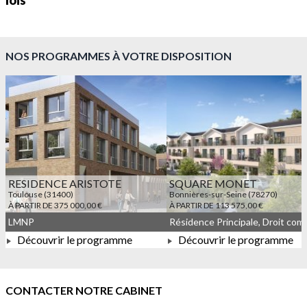
lois
NOS PROGRAMMES À VOTRE DISPOSITION
RESIDENCE ARISTOTE
SQUARE MONET
Toulouse (31400)
Bonnières-sur-Seine (78270)
À PARTIR DE 375 000,00 €
À PARTIR DE 113 575,00 €
LMNP
Découvrir le programme
Découvrir le programme
À PARTIR DE 375 000,00 €
À PARTIR DE 113 575,00 
CONTACTER NOTRE CABINET