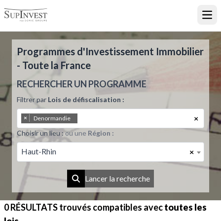
Ouvr
Programmes d'Investissement Immobilier
- Toute la France
RECHERCHER UN PROGRAMME
Filtrer par
Lois de défiscalisation :
×
×
Denormandie
Choisir un lieu :
ou une
Région :
Haut-Rhin
×
Lancer la recherche
0 RÉSULTATS
trouvés compatibles avec
toutes les