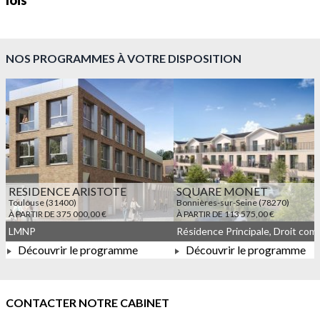
lois
NOS PROGRAMMES À VOTRE DISPOSITION
RESIDENCE ARISTOTE
SQUARE MONET
Toulouse (31400)
Bonnières-sur-Seine (78270)
À PARTIR DE 375 000,00 €
À PARTIR DE 113 575,00 €
LMNP
Découvrir le programme
Découvrir le programme
À PARTIR DE 375 000,00 €
À PARTIR DE 113 575,00 
CONTACTER NOTRE CABINET