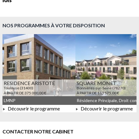
lois
NOS PROGRAMMES À VOTRE DISPOSITION
RESIDENCE ARISTOTE
SQUARE MONET
Toulouse (31400)
Bonnières-sur-Seine (78270)
À PARTIR DE 375 000,00 €
À PARTIR DE 113 575,00 €
LMNP
Découvrir le programme
Découvrir le programme
À PARTIR DE 375 000,00 €
À PARTIR DE 113 575,00 
CONTACTER NOTRE CABINET