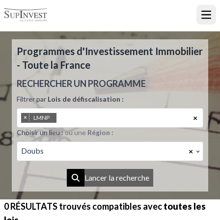
Ouvr
Programmes d'Investissement Immobilier
- Toute la France
RECHERCHER UN PROGRAMME
Filtrer par
Lois de défiscalisation :
×
×
LMNP
Choisir un lieu :
ou une
Région :
Doubs
×
Lancer la recherche
0 RÉSULTATS
trouvés compatibles avec
toutes les