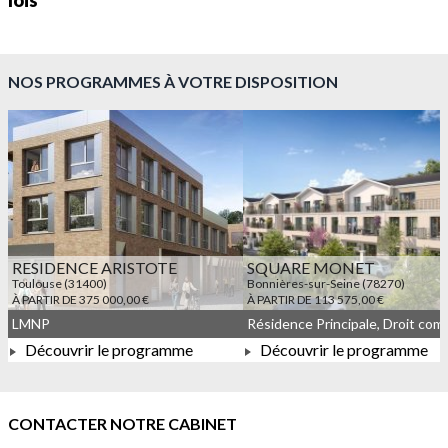
lois
NOS PROGRAMMES À VOTRE DISPOSITION
RESIDENCE ARISTOTE
SQUARE MONET
Toulouse (31400)
Bonnières-sur-Seine (78270)
À PARTIR DE 375 000,00 €
À PARTIR DE 113 575,00 €
LMNP
Découvrir le programme
Découvrir le programme
À PARTIR DE 375 000,00 €
À PARTIR DE 113 575,00 
CONTACTER NOTRE CABINET