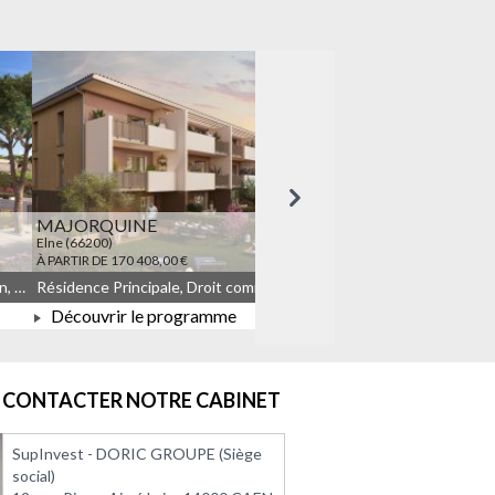
Suivant
MAJORQUINE
LES TEMPORELLES Q
Elne (66200)
Quincy-sous-Sénart (91480)
À PARTIR DE 170 408,00 €
À PARTIR DE 164 908,00 €
Résidence Principale, Droit commun, Meublé non géré, JEANBRUN
Résidence Principale, Droit commun, Meublé non géré, JEANBRUN, LLI, LLI_JEANBRUN
Découvrir le programme
Découvrir le progra
À PARTIR DE 170 408,00 €
À PARTIR DE 164 908
CONTACTER NOTRE CABINET
SupInvest - DORIC GROUPE (Siège
social)