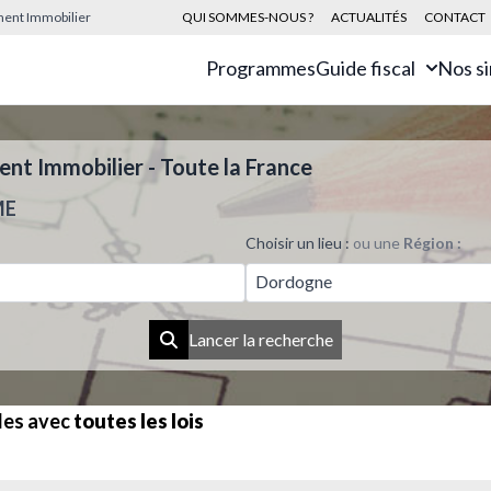
sement Immobilier
QUI SOMMES-NOUS ?
ACTUALITÉS
CONTACT
Programmes
Guide fiscal
Nos s
t Immobilier - Toute la France
ME
Choisir un lieu :
ou une
Région :
Dordogne
Lancer la recherche
les avec
toutes les lois