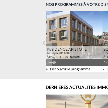
NOS PROGRAMMES À VOTRE DIS
Précédent
RESIDENCE ARISTOTE
S
Toulouse (31400)
Bon
À PARTIR DE 375 000,00 €
À P
LMNP
Découvrir le programme
D
À PARTIR DE 375 000,00 €
DERNIÈRES ACTUALITÉS
IMMO