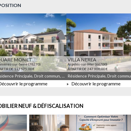
POSITION
QUARE MONET
VILLA NEREA
nières-sur-Seine (78270)
Argelès-sur-Mer (66700)
ARTIR DE 113 575,00 €
À PARTIR DE 247 900,00 €
Résidence Principale, Droit commun, Meublé non géré, JEANBRUN, LLI, LLI_JEANBRUN
écouvrir le programme
Découvrir le programme
À PARTIR DE 113 575,00 €
À PARTIR DE 247 900,00 €
BILIER NEUF & DÉFISCALISATION