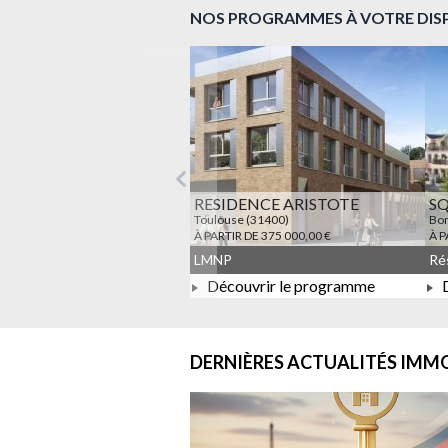
NOS PROGRAMMES À VOTRE DIS
Précédent
RESIDENCE ARISTOTE
S
Toulouse (31400)
Bon
À PARTIR DE 375 000,00 €
À P
LMNP
Découvrir le programme
D
À PARTIR DE 375 000,00 €
DERNIÈRES ACTUALITÉS
IMMO