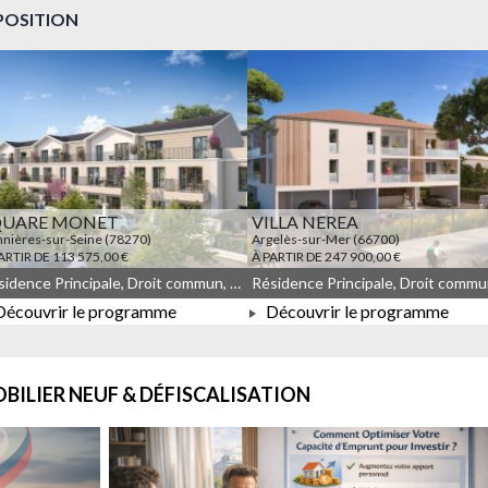
POSITION
QUARE MONET
VILLA NEREA
nières-sur-Seine (78270)
Argelès-sur-Mer (66700)
ARTIR DE 113 575,00 €
À PARTIR DE 247 900,00 €
Résidence Principale, Droit commun, Meublé non géré, JEANBRUN, LLI, LLI_JEANBRUN
écouvrir le programme
Découvrir le programme
À PARTIR DE 113 575,00 €
À PARTIR DE 247 900,00 €
BILIER NEUF & DÉFISCALISATION