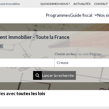
sement Immobilier
QUI SOMMES-NOUS ?
ACTUALITÉS
CONTACT
Programmes
Guide fiscal
Nos s
t Immobilier - Toute la France
ME
Choisir un lieu :
ou une
Région :
Creuse
Lancer la recherche
les avec
toutes les lois