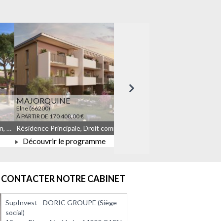
Suivant
MAJORQUINE
LES TEMPORELLES Q
Elne (66200)
Quincy-sous-Sénart (91480)
À PARTIR DE 170 408,00 €
À PARTIR DE 164 908,00 €
Résidence Principale, Droit commun, Meublé non géré, JEANBRUN
Résidence Principale, Droit commun, Meublé non géré, JEANBRUN, LLI, LLI_JEANBRUN
Découvrir le programme
Découvrir le progra
À PARTIR DE 170 408,00 €
À PARTIR DE 164 908
CONTACTER NOTRE CABINET
SupInvest - DORIC GROUPE (Siège
social)