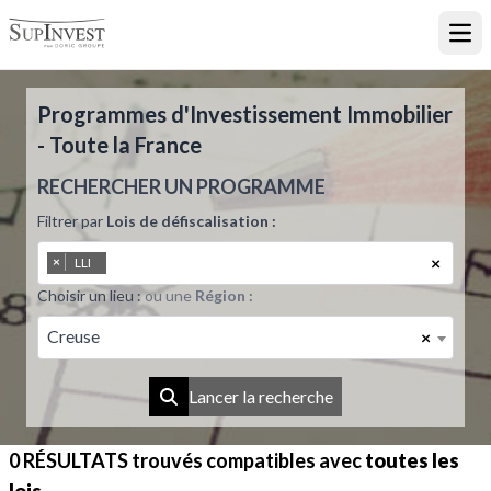
Ouvr
Programmes d'Investissement Immobilier
- Toute la France
RECHERCHER UN PROGRAMME
Filtrer par
Lois de défiscalisation :
×
×
LLI
Choisir un lieu :
ou une
Région :
Creuse
×
Lancer la recherche
0 RÉSULTATS
trouvés compatibles avec
toutes les