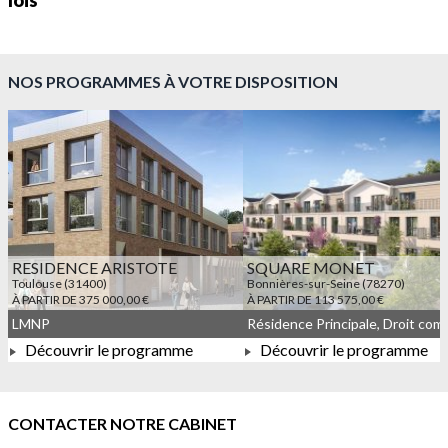
lois
NOS PROGRAMMES À VOTRE DISPOSITION
RESIDENCE ARISTOTE
SQUARE MONET
Toulouse (31400)
Bonnières-sur-Seine (78270)
À PARTIR DE 375 000,00 €
À PARTIR DE 113 575,00 €
LMNP
Découvrir le programme
Découvrir le programme
À PARTIR DE 375 000,00 €
À PARTIR DE 113 575,00 
CONTACTER NOTRE CABINET