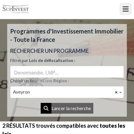
Ouvr
Programmes d'Investissement Immobilier
- Toute la France
RECHERCHER UN PROGRAMME
Filtrer par
Lois de défiscalisation :
Choisir un lieu :
ou une
Région :
Aveyron
×
Lancer la recherche
2 RÉSULTATS
trouvés compatibles avec
toutes les