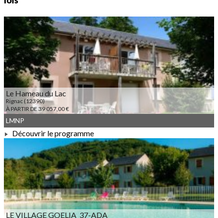
lois
Le Hameau du Lac
Rignac (12390)
À PARTIR DE 39 057,00 €
LMNP
Découvrir le programme
À PARTIR DE 39 057,00 €
LE VILLAGE GOELIA_37-ADA