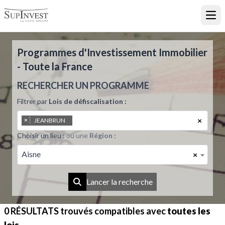
Ouvr
Programmes d'Investissement Immobilier
- Toute la France
RECHERCHER UN PROGRAMME
Filtrer par
Lois de défiscalisation :
×
×
JEANBRUN
Choisir un lieu :
ou une
Région :
Aisne
×
Lancer la recherche
0 RÉSULTATS
trouvés compatibles avec
toutes les