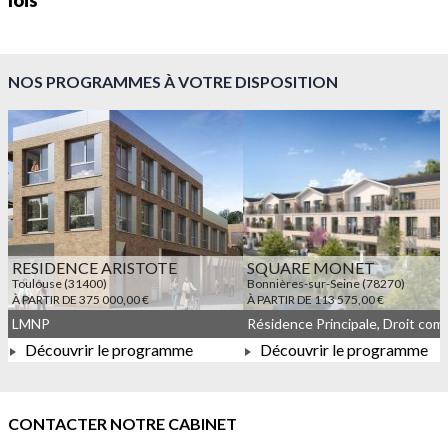
lois
NOS PROGRAMMES À VOTRE DISPOSITION
RESIDENCE ARISTOTE
SQUARE MONET
Toulouse (31400)
Bonnières-sur-Seine (78270)
À PARTIR DE 375 000,00 €
À PARTIR DE 113 575,00 €
LMNP
Découvrir le programme
Découvrir le programme
À PARTIR DE 375 000,00 €
À PARTIR DE 113 575,00 
CONTACTER NOTRE CABINET