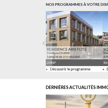
NOS PROGRAMMES À VOTRE DIS
Précédent
RESIDENCE ARISTOTE
S
Toulouse (31400)
Bon
À PARTIR DE 375 000,00 €
À P
LMNP
Découvrir le programme
D
À PARTIR DE 375 000,00 €
DERNIÈRES ACTUALITÉS
IMMO