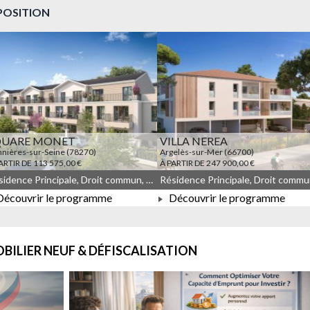
POSITION
QUARE MONET
VILLA NEREA
nières-sur-Seine (78270)
Argelès-sur-Mer (66700)
ARTIR DE 113 575,00 €
À PARTIR DE 247 900,00 €
Résidence Principale, Droit commun, Meublé non géré, JEANBRUN, LLI, LLI_JEANBRUN
écouvrir le programme
Découvrir le programme
À PARTIR DE 113 575,00 €
À PARTIR DE 247 900,00 €
BILIER NEUF & DÉFISCALISATION