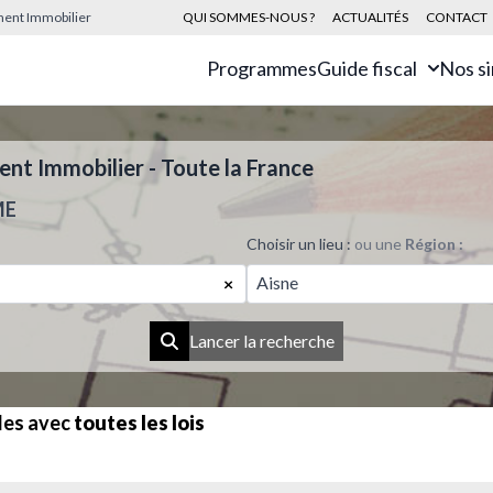
sement Immobilier
QUI SOMMES-NOUS ?
ACTUALITÉS
CONTACT
Programmes
Guide fiscal
Nos s
t Immobilier - Toute la France
ME
Choisir un lieu :
ou une
Région :
Aisne
×
Lancer la recherche
les avec
toutes les lois