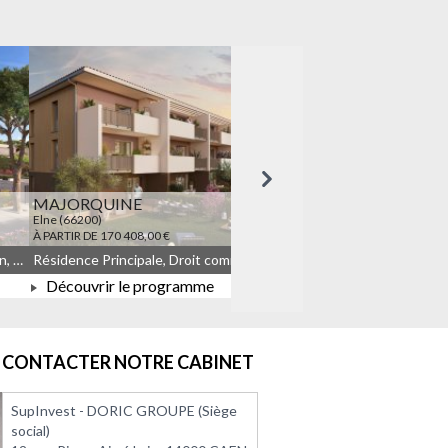
Suivant
MAJORQUINE
LES TEMPORELLES Q
Elne (66200)
Quincy-sous-Sénart (91480)
À PARTIR DE 170 408,00 €
À PARTIR DE 164 908,00 €
Résidence Principale, Droit commun, Meublé non géré, JEANBRUN
Résidence Principale, Droit commun, Meublé non géré, JEANBRUN, LLI, LLI_JEANBRUN
Découvrir le programme
Découvrir le progra
À PARTIR DE 170 408,00 €
À PARTIR DE 164 908
CONTACTER NOTRE CABINET
SupInvest - DORIC GROUPE (Siège
social)